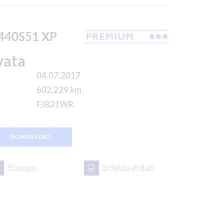
440S51 XP
vata
04.07.2017
602.229 km
FJ831WR
RICHIEDI VIDEO
Stampa
Scheda di dati