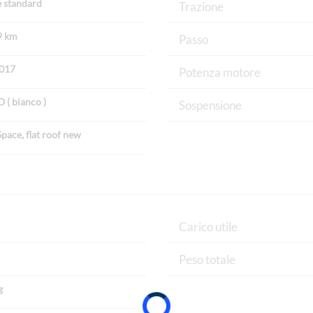
 standard
Trazione
9 km
Passo
2017
Potenza motore
( bianco )
Sospensione
Space, flat roof new
Carico utile
Peso totale
g