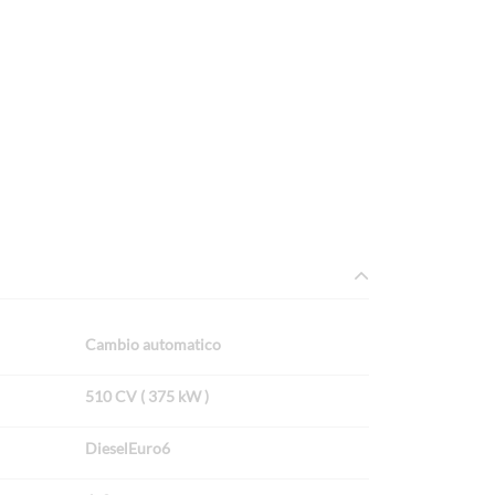
Cambio automatico
510 CV ( 375 kW )
DieselEuro6