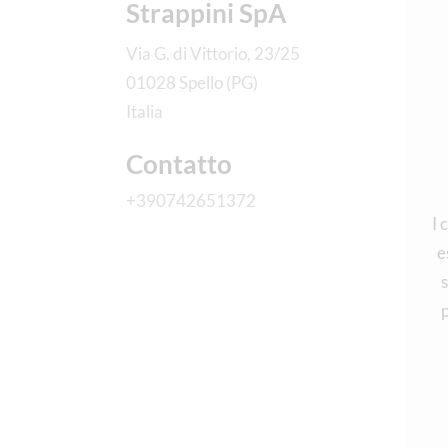
Strappini SpA
Via G. di Vittorio, 23/25
01028 Spello (PG)
Italia
Contatto
+390742651372
I 
e
s
p