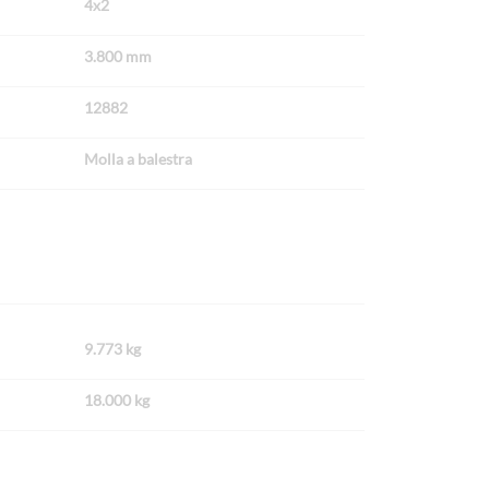
4x2
3.800 mm
12882
Molla a balestra
9.773 kg
18.000 kg