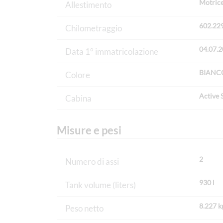
Motrice
Allestimento
602.22
Chilometraggio
04.07.
Data 1° immatricolazione
BIANCO 
Colore
Active 
Cabina
Misure e pesi
2
Numero di assi
930 l
Tank volume (liters)
8.227 k
Peso netto